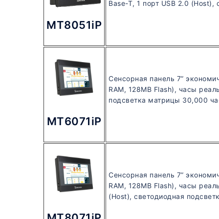
Base-T, 1 порт USB 2.0 (Host
MT8051iP
Сенсорная панель 7” экономич
RAM, 128MB Flash), часы реаль
подсветка матрицы 30,000 ча
MT6071iP
Сенсорная панель 7” экономич
RAM, 128MB Flash), часы реал
(Host), светодиодная подсвет
MT8071iP