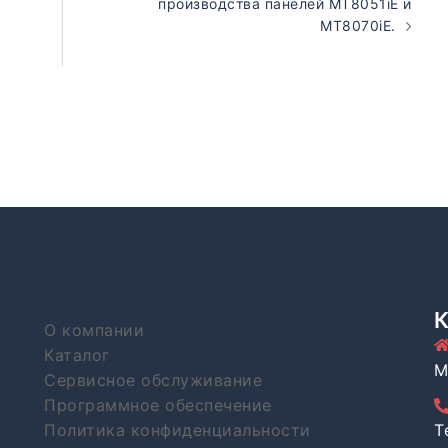
производства панелей MT8051iE и
MT8070iE.
О компании
Каталог
М
Сервисное обслуживание
Программное обеспечение
Политика конфиденциальности
T