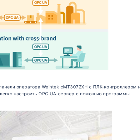
панели оператора Weintek cMT3072XH с ПЛК-контроллером 
к легко настроить OPC UA-сервер с помощью программы