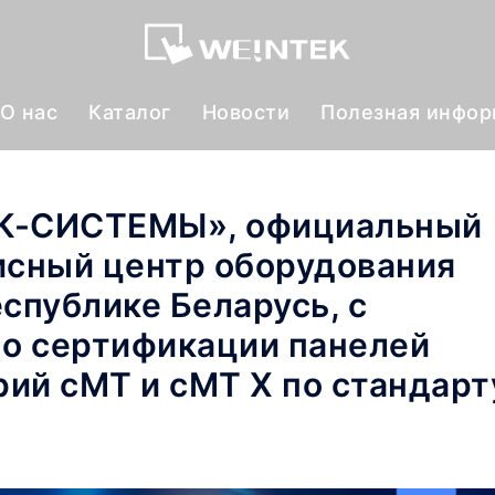
О нас
Каталог
Новости
Полезная инфо
ЛК-СИСТЕМЫ», официальный
исный центр оборудования
Республике Беларусь, с
 о сертификации панелей
рий cMT и cMT X по стандарт