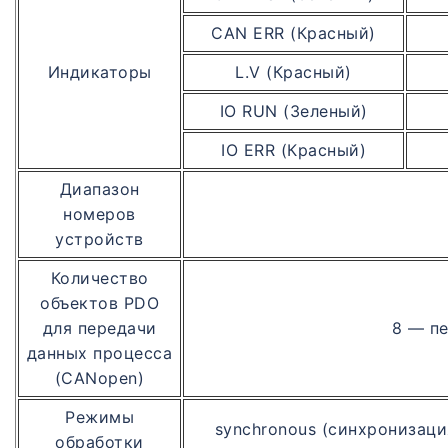
CAN ERR (Красный)
Индикаторы
L.V (Красный)
IO RUN (Зеленый)
IO ERR (Красный)
Диапазон
номеров
устройств
Количество
объектов PDO
для передачи
8 — пе
данных процесса
(CANopen)
Режимы
synchronous (синхронизация
обработки