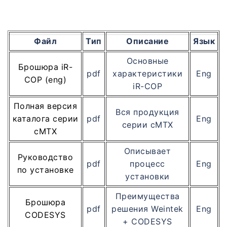
Файл
Тип
Описание
Язык
Основные
Брошюра iR-
pdf
характеристики
Eng
COP (eng)
iR-COP
Полная версия
Вся продукция
каталога серии
pdf
Eng
серии cMTX
cMTX
Описывает
Руководство
pdf
процесс
Eng
по установке
установки
Преимущества
Брошюра
pdf
решения Weintek
Eng
CODESYS
+ CODESYS