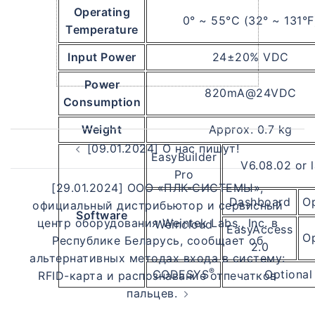
Operating
0° ~ 55°C (32° ~ 131°F
Temperature
Input Power
24±20% VDC
Power
820mA@24VDC
Consumption
Weight
Approx. 0.7 kg
[09.01.2024] О нас пишут!
EasyBuilder
V6.08.02 or l
Pro
[29.01.2024] ООО «ПЛК-СИСТЕМЫ»,
Dashboard
Op
официальный дистрибьютор и сервисный
Software
центр оборудования Weintek Labs., Inc. в
Weincloud
EasyAccess
Op
Республике Беларусь, сообщает об
2.0
альтернативных методах входа в систему:
®
CODESYS
Optional
RFID-карта и распознавание отпечатков
пальцев.